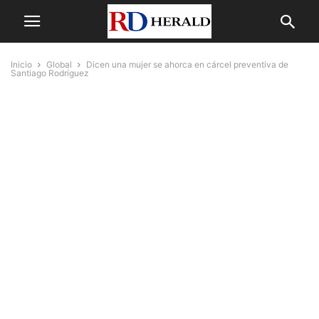
Inicio
Global
Dicen una mujer se ahorca en cárcel preventiva de
Santiago Rodríguez