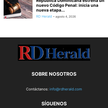
República Dominicana estrena un
nuevo Código Penal: inicia una
nueva etapa...
RD Herald
-
agosto 4, 2026
SOBRE NOSOTROS
Contáctanos:
info@rdherald.com
SÍGUENOS