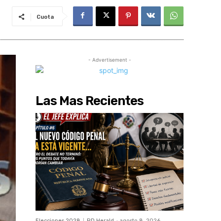
Cuota
- Advertisement -
Las Mas Recientes
Elecciones 2028
RD Herald
-
agosto 8, 2026