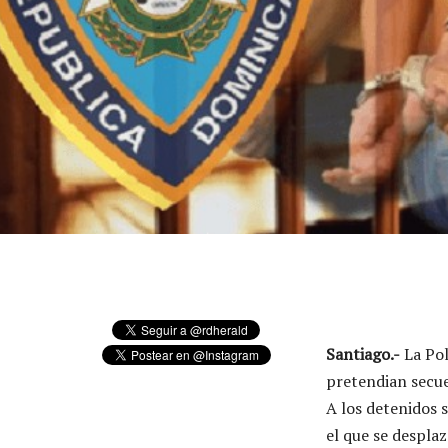
Santiago.-
La Pol
pretendian secue
A los detenidos 
el que se despla