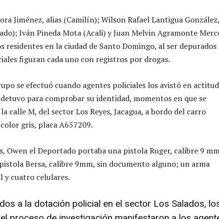
ra Jiménez, alias (Camilín); Wilson Rafael Lantigua González
ado); Iván Pineda Mota (Acali) y Juan Melvin Agramonte Merc
os residentes en la ciudad de Santo Domingo, al ser depurados
ciales figuran cada uno con registros por drogas.
rupo se efectuó cuando agentes policiales los avistó en actitud
s detuvo para comprobar su identidad, momentos en que se
a calle M, del sector Los Reyes, Jacagua, a bordo del carro
color gris, placa A657209.
os, Owen el Deportado portaba una pistola Ruger, calibre 9 mm
 pistola Bersa, calibre 9mm, sin documento alguno; un arma
 y cuatro celulares.
dos a la dotación policial en el sector Los Salados, lo
el proceso de investigación manifestaron a los agent