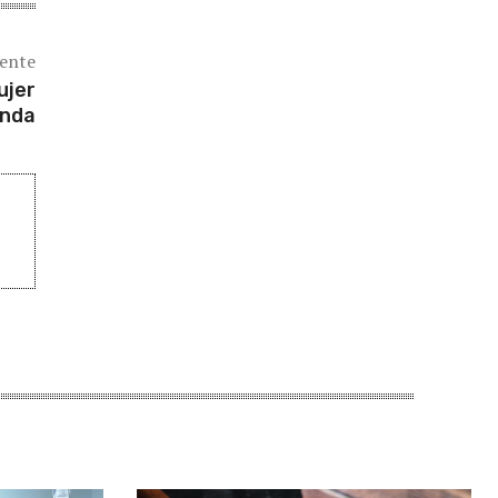
iente
ujer
enda