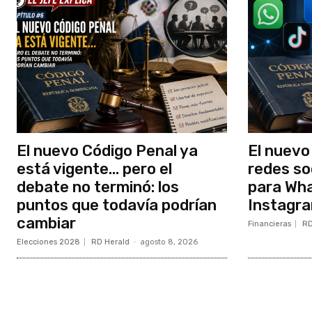
El nuevo Código Penal ya
El nuevo
está vigente… pero el
redes so
debate no terminó: los
para Wh
puntos que todavía podrían
Instagra
cambiar
Financieras
RD
Elecciones 2028
RD Herald
-
agosto 8, 2026