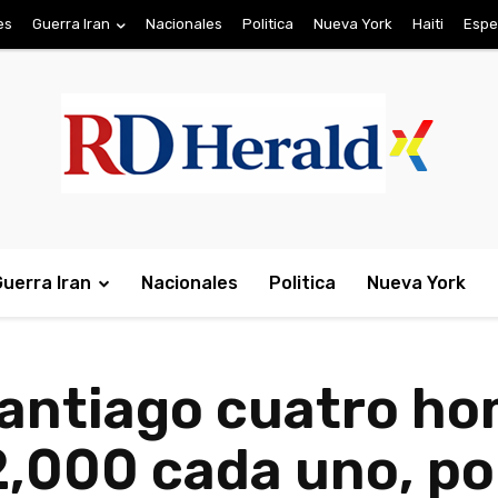
es
Guerra Iran
Nacionales
Politica
Nueva York
Haiti
Espe
Guerra Iran
Nacionales
Politica
Nueva York
antiago cuatro h
,000 cada uno, po