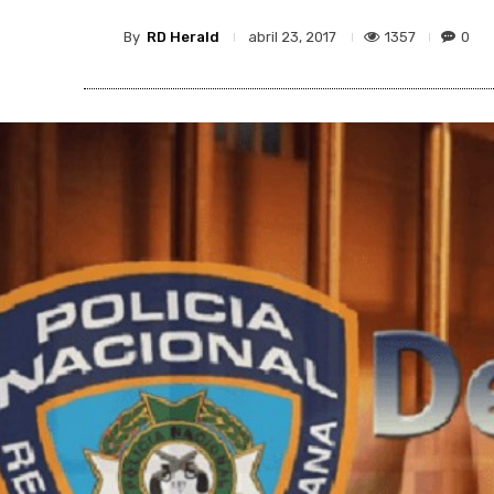
By
RD Herald
1357
0
abril 23, 2017