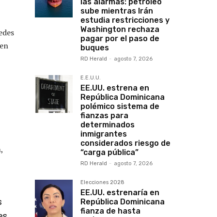
las alarmas: petróleo
sube mientras Irán
,
estudia restricciones y
Washington rechaza
edes
pagar por el paso de
 en
buques
RD Herald
-
agosto 7, 2026
E.E.U.U.
EE.UU. estrena en
República Dominicana
polémico sistema de
fianzas para
determinados
inmigrantes
considerados riesgo de
,
“carga pública”
RD Herald
-
agosto 7, 2026
Elecciones 2028
EE.UU. estrenaría en
s
República Dominicana
fianza de hasta
es