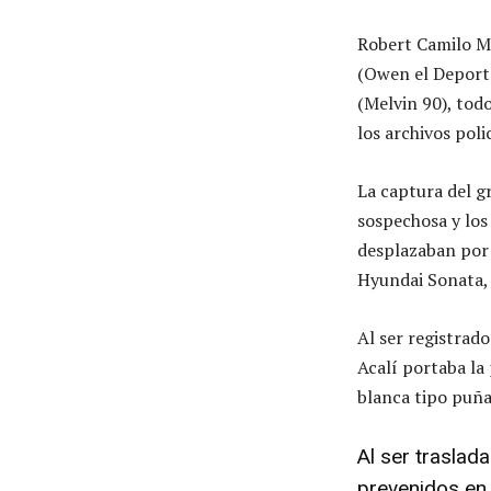
Robert Camilo Mo
(Owen el Deport
(Melvin 90), tod
los archivos poli
La captura del g
sospechosa y lo
desplazaban por l
Hyundai Sonata, 
Al ser registrad
Acalí portaba la
blanca tipo puñal
Al ser traslada
prevenidos en 