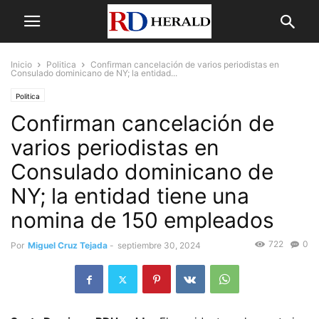
Inicio
Politica
Confirman cancelación de varios periodistas en
Consulado dominicano de NY; la entidad...
Politica
Confirman cancelación de
varios periodistas en
Consulado dominicano de
NY; la entidad tiene una
nomina de 150 empleados
722
0
Por
Miguel Cruz Tejada
-
septiembre 30, 2024