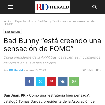
Inicio
Espectaculos
Bad Bunny “está creando una sensación de
FOMO”
Espectaculos
Bad Bunny “está creando una
sensación de FOMO”
Opina presidente de la ARPR tras los recientes movimientos
del artista en sus redes sociales
1228
0
Por
RD Herald
-
enero 13, 2023
San Juan, PR.-
Como una “estrategia bien pensada”,
catalogó Tomás Dardet, presidente de la Asociación de