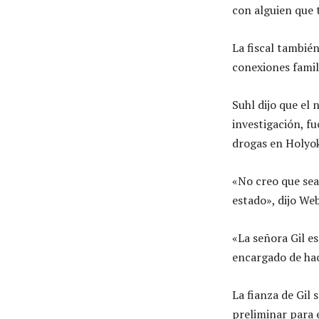
con alguien que 
La fiscal tambié
conexiones famili
Suhl dijo que el 
investigación, f
drogas en Holyo
«No creo que sea
estado», dijo Web
«La señora Gil es
encargado de hac
La fianza de Gil 
preliminar para e