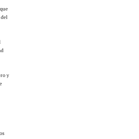
 que
 del
l
ad
ro y
e
os