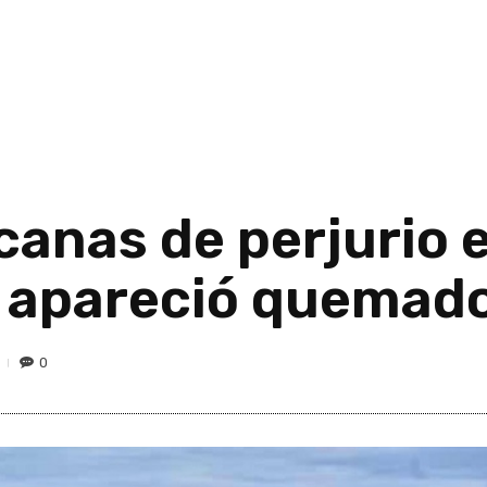
anas de perjurio 
 apareció quemad
0