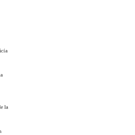
icía
la
e la
n