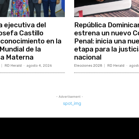
a ejecutiva del
República Dominica
osefa Castillo
estrena un nuevo C
econocimiento en la
Penal: inicia una nu
undial de la
etapa para la justic
ia Materna
nacional
RD Herald
-
agosto 4, 2026
Elecciones 2028
RD Herald
-
agost
- Advertisement -