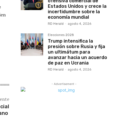
ofensiva comercial de
Estados Unidos y crece la
e
incertidumbre sobre la
ien
economía mundial
RD Herald
-
agosto 4, 2026
Elecciones 2028
Trump intensifica la
presión sobre Rusia y fija
un ultimátum para
avanzar hacia un acuerdo
de paz en Ucrania
RD Herald
-
agosto 4, 2026
- Advertisement -
iente
cial
cano