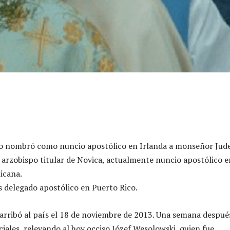
co nombró como nuncio apostólico en Irlanda a monseñor Jud
arzobispo titular de Novica, actualmente nuncio apostólico e
icana.
 delegado apostólico en Puerto Rico.
rribó al país el 18 de noviembre de 2013. Una semana despué
iales, relevando al hoy occiso Józef Wesolowski, quien fue