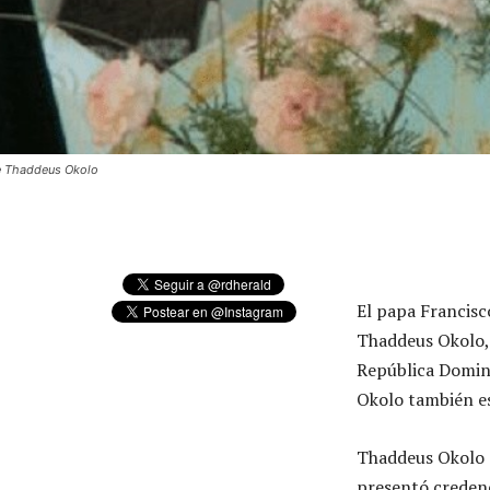
 Thaddeus Okolo
El papa Francis
Thaddeus Okolo, 
República Domin
Okolo también es
Thaddeus Okolo a
presentó credenc