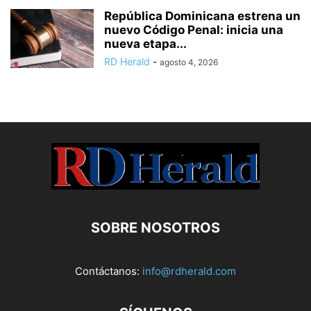
República Dominicana estrena un
nuevo Código Penal: inicia una
nueva etapa...
RD Herald
-
agosto 4, 2026
SOBRE NOSOTROS
Contáctanos:
info@rdherald.com